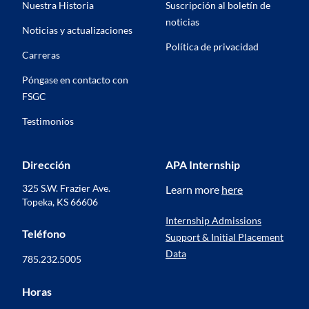
Nuestra Historia
Suscripción al boletín de
noticias
Noticias y actualizaciones
Política de privacidad
Carreras
Póngase en contacto con
FSGC
Testimonios
Dirección
APA Internship
325 S.W. Frazier Ave.
Learn more
here
Topeka, KS 66606
(se abre en una pestaña nueva)
Internship Admissions
Teléfono
Support & Initial Placement
Data
785.232.5005
Horas