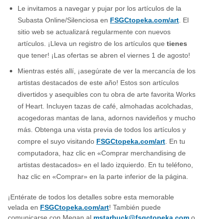
Le invitamos a navegar y pujar por los artículos de la
Subasta Online/Silenciosa en
FSGCtopeka.com/art
. El
sitio web se actualizará regularmente con nuevos
artículos. ¡Lleva un registro de los artículos que
tienes
que tener! ¡Las ofertas se abren el viernes 1 de agosto!
Mientras estés allí, ¡asegúrate de ver la mercancía de los
artistas destacados de este año! Estos son artículos
divertidos y asequibles con tu obra de arte favorita Works
of Heart. Incluyen tazas de café, almohadas acolchadas,
acogedoras mantas de lana, adornos navideños y mucho
más. Obtenga una vista previa de todos los artículos y
compre el suyo visitando
FSGCtopeka.com/art
. En tu
computadora, haz clic en «Comprar merchandising de
artistas destacados» en el lado izquierdo. En tu teléfono,
haz clic en «Comprar» en la parte inferior de la página.
¡Entérate de todos los detalles sobre esta memorable
velada en
FSGCtopeka.com/art
! También puede
comunicarse con Megan al
mstarbuck@fsgctopeka.com
o